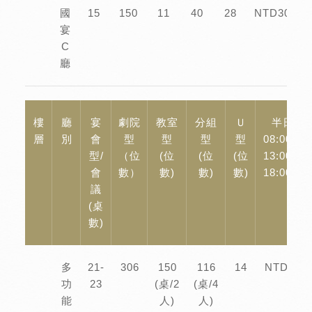
國
15
150
11
40
28
NTD30,00
宴
C
廳
樓
廳
宴
劇院
教室
分組
Ｕ
半日場
層
別
會
型
型
型
型
08:00-12
型/
（位
(位
(位
(位
13:00-17
會
數）
數)
數)
數)
18:00-22
議
(桌
數)
多
21-
306
150
116
14
NTD50,0
功
23
(桌/2
(桌/4
能
人)
人)