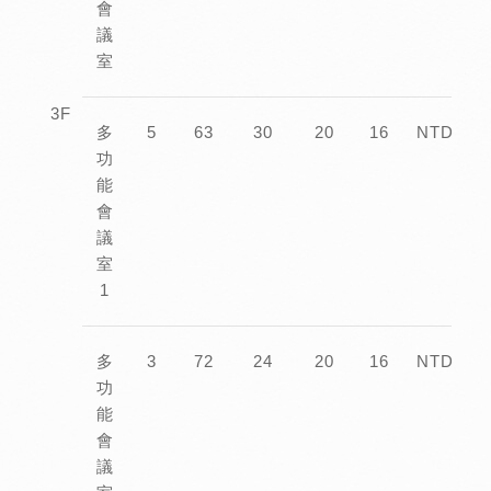
會
議
室
3F
多
5
63
30
20
16
NTD10,0
功
能
會
議
室
1
多
3
72
24
20
16
NTD12,0
功
能
會
議