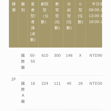
樓
廳
宴
劇院
教
分
Ｕ
半日場租
層
別
會
型
室
組
型
08:00-12:00
型/
（位
型
型
(位
13:00-17:00
會
數）
(位
(位
數)
18:00-22:00
議
數)
數)
(桌
數)
國
50-
610
300
148
X
NTD90,000
際
55
廳
2F
國
16
224
111
40
28
NTD30,000
際
A
廳