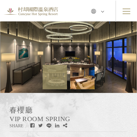
春櫻廳
VIP ROOM SPRING
SHARE