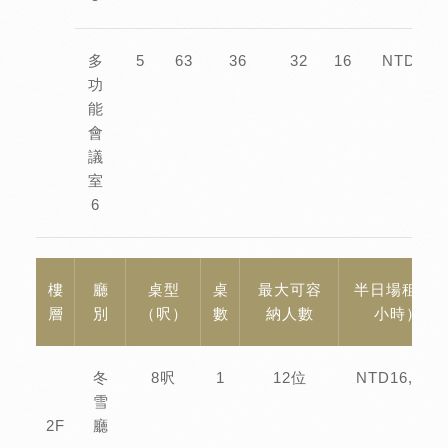
多
5
63
36
32
16
NTD10,0
功
能
會
議
室
6
樓
廳
桌型
桌
最大可容
半日場租（4
層
別
（呎）
數
納人數
小時）
冬
8呎
1
12位
NTD16,000
雪
2F
廳