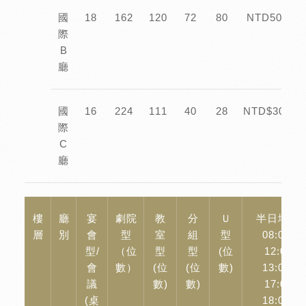
國
18
162
120
72
80
NTD50,000
際
B
廳
國
16
224
111
40
28
NTD$30,00
際
C
廳
樓
廳
宴
劇院
教
分
Ｕ
半日場租
層
別
會
型
室
組
型
08:00-
型/
（位
型
型
(位
12:00
會
數）
(位
(位
數)
13:00-
議
數)
數)
17:00
(桌
18:00-