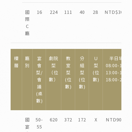
國
16
224
111
40
28
NTD$30,00
際
C
廳
樓
廳
宴
劇院
教
分
Ｕ
半日場租
層
別
會
型
室
組
型
08:00-12:00
型/
（位
型
型
(位
13:00-17:00
會
數）
(位
(位
數)
18:00-22:00
議
數)
數)
(桌
數)
國
50-
620
372
172
X
NTD90,000
宴
55