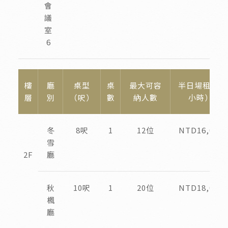
會
議
室
6
樓
廳
桌型
桌
最大可容
半日場租（4
層
別
（呎）
數
納人數
小時）
冬
8呎
1
12位
NTD16,000
雪
2F
廳
秋
10呎
1
20位
NTD18,000
楓
廳