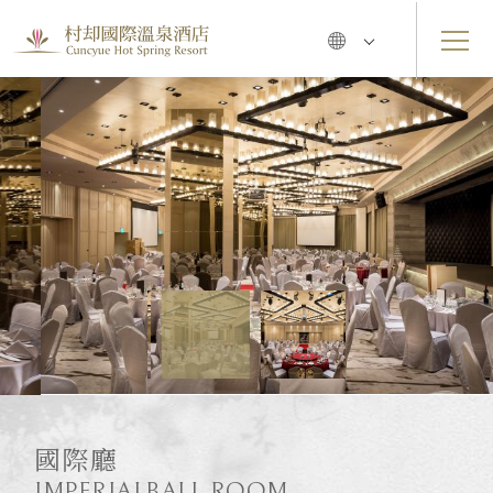
國際廳
IMPERIALBALL ROOM