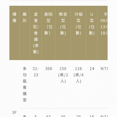
樓
廳
宴
劇院
教室
分組
Ｕ
半日場
層
別
會
型
型
型
型
08:00-1
型/
（位
(位
(位
(位
13:00-1
會
數）
數)
數)
數)
18:00-2
議
(桌
數)
多
21-
306
150
116
14
NTD50,
功
23
(桌/2
(桌/4
能
人)
人)
會
議
室
3F
多
5
63
30
20
16
NTD10,