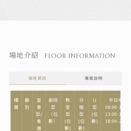
場地介紹
FLOOR INFORMATION
場地資訊
專案說明
樓
廳
宴
劇院
教
分
Ｕ
半日場租
層
別
會
型
室
組
型
08:00-12:00
型/
（位
型
型
(位
13:00-17:00
會
數）
(位
(位
數)
18:00-22:00
議
數)
數)