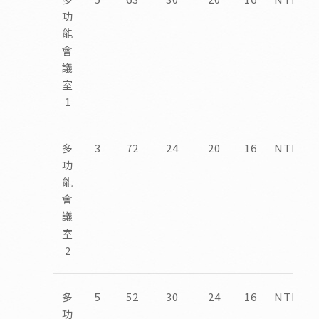
功
能
會
議
室
1
多
3
72
24
20
16
NTD12,
功
能
會
議
室
2
多
5
52
30
24
16
NTD12,
功