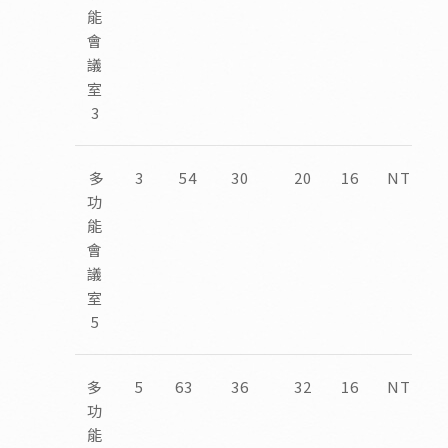
能
會
議
室
3
多
3
54
30
20
16
NTD12,
功
能
會
議
室
5
多
5
63
36
32
16
NTD10,
功
能