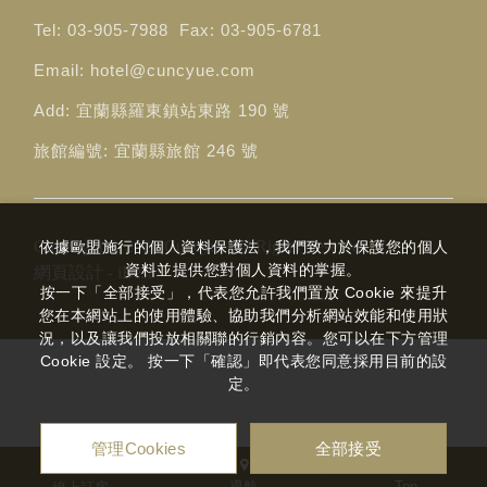
Tel:
03-905-7988
Fax:
03-905-6781
Email:
hotel@cuncyue.com
Add:
宜蘭縣羅東鎮站東路 190 號
旅館編號:
宜蘭縣旅館 246 號
Copyright ©
2026
Cuncyue
All Rights Reserved.
依據歐盟施行的個人資料保護法，我們致力於保護您的個人
資料並提供您對個人資料的掌握。
網頁設計
iBest
-
按一下「全部接受」，代表您允許我們置放 Cookie 來提升
您在本網站上的使用體驗、協助我們分析網站效能和使用狀
況，以及讓我們投放相關聯的行銷內容。您可以在下方管理
Cookie 設定。 按一下「確認」即代表您同意採用目前的設
定。
管理Cookies
全部接受
導航
Top