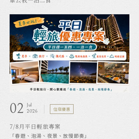
軍公教一泊二食
02
Jul
住宿優惠
2026
7/8月平日輕旅專案
「春遊、泡湯、夜景、放慢節奏」