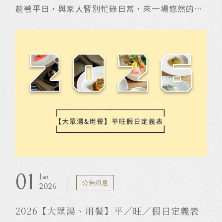
趁著平日，與家人暫別忙碌日常，來一場悠然的初
夏旅行。
在溫泉暖意中舒展身心，迎著午後微風漫步，傍晚
欣賞城市與山海交織的璀璨夜景，讓時間慢慢流
動。暑假之際，為全家留下最溫柔的相聚時光，在
春遊的步調裡，感受泡湯療癒、風景相伴與生活最
純粹的美好。
01
Jan
公告訊息
2026
2026【大眾湯、用餐】平／旺／假日定義表