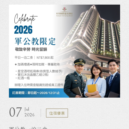
帶著孩子一起創造專屬於家的夏日回憶！
白天探索宜蘭風光，盡情享受親子同遊的歡樂時
光；
夜晚入住高空景觀溫泉客房，
在星空與溫泉的陪伴下，洗去旅途疲憊。
不論是三代同堂出遊、親子旅行，
還是暑假家庭小旅行，
讓美食、溫泉與歡笑相伴，
一起收藏這個夏天最幸福的風景。
07
Jul
住宿優惠
2026