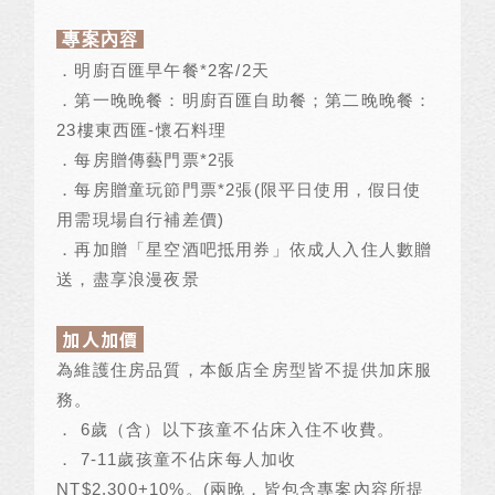
專案內容
．明廚百匯早午餐
*2
客
/2
天
．第一晚晚餐：明廚百匯自助餐；第二晚晚餐：
23
樓東西匯
-
懷石料理
．每房贈傳藝門票
*2
張
．每房贈童玩節門票
*2
張
(
限平日使用，假日使
用需現場自行補差價
)
．再加贈「星空酒吧抵用券」依成人入住人數贈
送，盡享浪漫夜景
加人加價
為維護住房品質，本飯店全房型皆不提供加床服
務。
．
6
歲（含）以下孩童不佔床入住不收費。
．
7-11
歲孩童不佔床每人加收
NT$2,300+10%
。
(
兩晚，皆包含專案內容所提