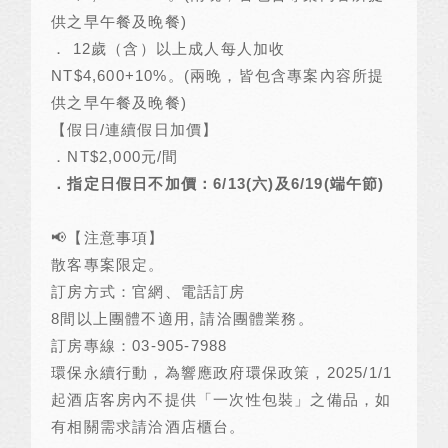
供之早午餐及晚餐
)
．
12
歲（含）以上成人每人加收
NT$4,600+10%
。
(
兩晚，皆包含專案內容所提
供之早午餐及晚餐
)
【假日
/
連續假日加價】
．
NT$2,000
元
/
間
．指定日假日不加價：
6/13(
六
)
及
6/19(
端午節
)
📢
【注意事項】
散客專案限定。
訂房方式：官網、電話訂房
8
間以上團體不適用
,
請洽團體業務。
訂房專線：
03-905-7988
環保永續行動，為響應政府環保政策，
2025/1/1
起酒店客房內不提供「一次性包裝」之備品，如
有相關需求請洽酒店櫃台。