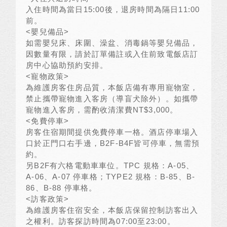
入住時間為當日
15:00
後，退房時間為隔日
11:00
前。
<
嬰兒備品
>
如需嬰兒床、床圍、澡盆、消毒鍋等嬰兒備品，
因數量有限，請於訂單備註或入住前致電飯店訂
房中心協助預約安排。
<
寵物政策
>
為維護房客住房品質，本飯店備有專用寵物室，
禁止攜帶寵物進入客房（導盲犬除外）。如攜帶
寵物進入客房，需酌收清潔費
NT$3,000
。
<
免費停車
>
房客住宿期間提供免費停車一格。酒店停車場入
口於正門口右手邊，
B2F-B4F
皆可停車，無需預
約。
另
B2F
有六格電動車車位。
TPC
規格：
A-05
、
A-06
、
A-07
停車格；
TYPE2
規格：
B-85
、
B-
86
、
B-88
停車格。
<
訪客政策
>
為維護房客住宿安全，本飯店保留控制訪客出入
之權利。訪客探訪時間為
07:00
至
23:00
。