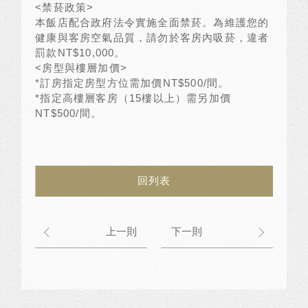
<
禁菸政策
>
本飯店配合政府法令實施全面禁菸。為維護您的
健康與客房空氣品質，請勿於客房內吸菸，違者
罰款
NT$10,000
。
<
房型與樓層加價
>
*
訂房指定房型方位需加價
NT$500/
間。
*
指定高樓層客房（
15
樓以上）需另加價
NT$500/
間。
回列表
上一則
下一則