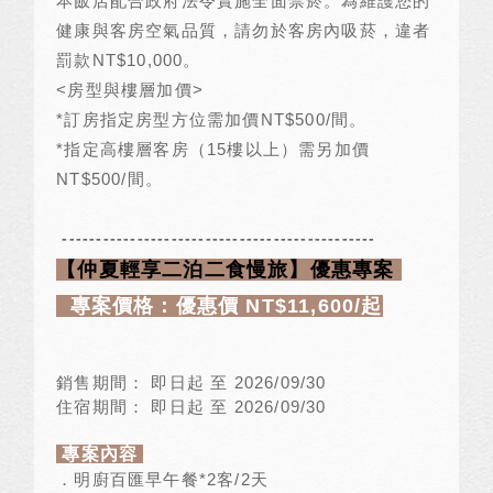
本飯店配合政府法令實施全面禁菸。為維護您的
健康與客房空氣品質，請勿於客房內吸菸，違者
罰款
NT$10,000
。
<
房型與樓層加價
>
*
訂房指定房型方位需加價
NT$500/
間。
*
指定高樓層客房（
15
樓以上）需另加價
NT$500/
間。
----------------------------------------------
【仲夏輕享二泊二食慢旅】優惠專案
專案價格：優惠價
NT$11,600/
起
銷售期間： 即日起 至
2026/09/30
住宿期間： 即日起 至
2026/09/30
專案內容
．明廚百匯早午餐
*2
客
/2
天