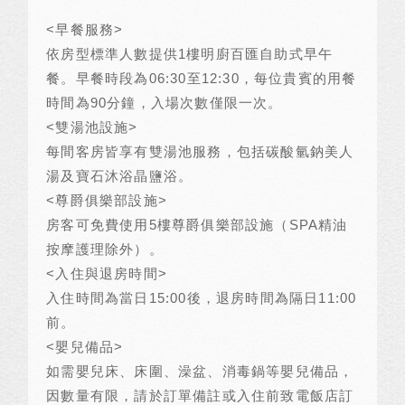
<
早餐服務
>
依房型標準人數提供
1
樓明廚百匯自助式早午
餐。早餐時段為
06:30
至
12:30
，每位貴賓的用餐
時間為
90
分鐘，入場次數僅限一次。
<
雙湯池設施
>
每間客房皆享有雙湯池服務，包括碳酸氫鈉美人
湯及寶石沐浴晶鹽浴。
<
尊爵俱樂部設施
>
房客可免費使用
5
樓尊爵俱樂部設施（
SPA
精油
按摩護理除外）。
<
入住與退房時間
>
入住時間為當日
15:00
後，退房時間為隔日
11:00
前。
<
嬰兒備品
>
如需嬰兒床、床圍、澡盆、消毒鍋等嬰兒備品，
因數量有限，請於訂單備註或入住前致電飯店訂