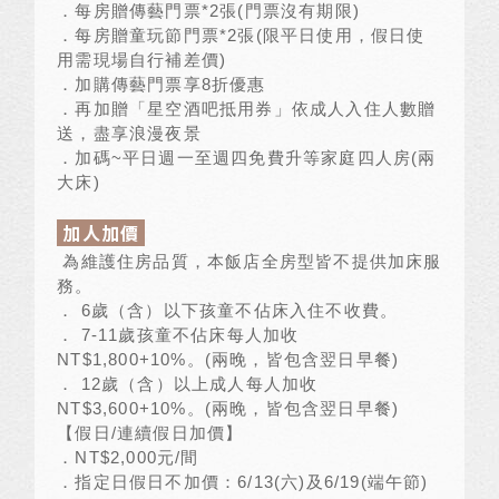
．每房贈傳藝門票
*2
張
(
門票沒有期限
)
．每房贈童玩節門票
*2
張
(
限平日使用，假日使
用需現場自行補差價
)
．加購傳藝門票享
8
折優惠
．再加贈「星空酒吧抵用券」依成人入住人數贈
送，盡享浪漫夜景
．加碼
~
平日週一至週四免費升等家庭四人房
(
兩
大床
)
加人加價
為維護住房品質，本飯店全房型皆不提供加床服
務。
．
6
歲（含）以下孩童不佔床入住不收費。
．
7-11
歲孩童不佔床每人加收
NT$1,800+10%
。
(
兩晚，皆包含翌日早餐
)
．
12
歲（含）以上成人每人加收
NT$3,600+10%
。
(
兩晚，皆包含翌日早餐
)
【假日
/
連續假日加價】
．
NT$2,000
元
/
間
．指定日假日不加價：
6/13(
六
)
及
6/19(
端午節
)