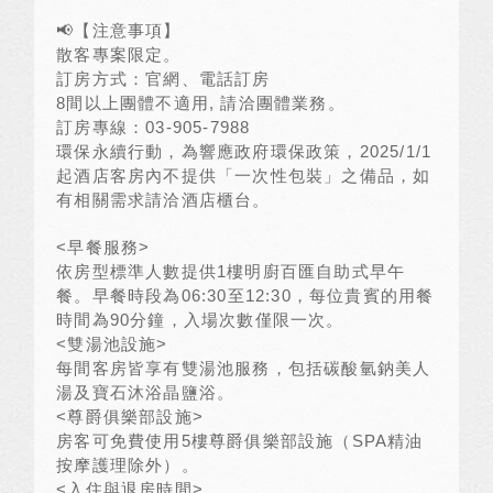
📢
【注意事項】
散客專案限定。
訂房方式：官網、電話訂房
8
間以上團體不適用
,
請洽團體業務。
訂房專線：
03-905-7988
環保永續行動，為響應政府環保政策，
2025/1/1
起酒店客房內不提供「一次性包裝」之備品，如
有相關需求請洽酒店櫃台。
<
早餐服務
>
依房型標準人數提供
1
樓明廚百匯自助式早午
餐。早餐時段為
06:30
至
12:30
，每位貴賓的用餐
時間為
90
分鐘，入場次數僅限一次。
<
雙湯池設施
>
每間客房皆享有雙湯池服務，包括碳酸氫鈉美人
湯及寶石沐浴晶鹽浴。
<
尊爵俱樂部設施
>
房客可免費使用
5
樓尊爵俱樂部設施（
SPA
精油
按摩護理除外）。
<
入住與退房時間
>