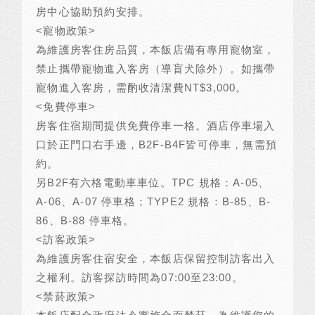
房中心協助預約安排。
<
寵物政策
>
為維護房客住房品質，本飯店備有專用寵物室，
禁止攜帶寵物進入客房（導盲犬除外）。如攜帶
寵物進入客房，需酌收清潔費
NT$3,000
。
<
免費停車
>
房客住宿期間提供免費停車一格。酒店停車場入
口於正門口右手邊，
B2F-B4F
皆可停車，無需預
約。
另
B2F
有六格電動車車位。
TPC
規格：
A-05
、
A-06
、
A-07
停車格；
TYPE2
規格：
B-85
、
B-
86
、
B-88
停車格。
<
訪客政策
>
為維護房客住宿安全，本飯店保留控制訪客出入
之權利。訪客探訪時間為
07:00
至
23:00
。
<
禁菸政策
>