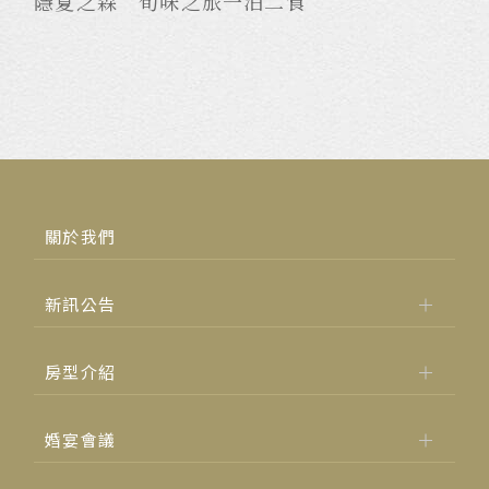
隱夏之森 旬味之旅一泊二食
07.J
軍
。
傍
慢
伴
關於我們
新訊公告
房型介紹
婚宴會議